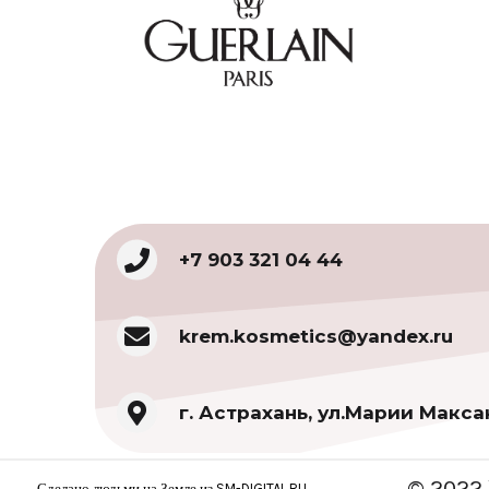
+7 903 321 04 44
krem.kosmetics@yandex.ru
г. Астрахань, ул.Марии Макса
© 2022 
Сделано людьми на Земле из SM-DIGITAL.RU