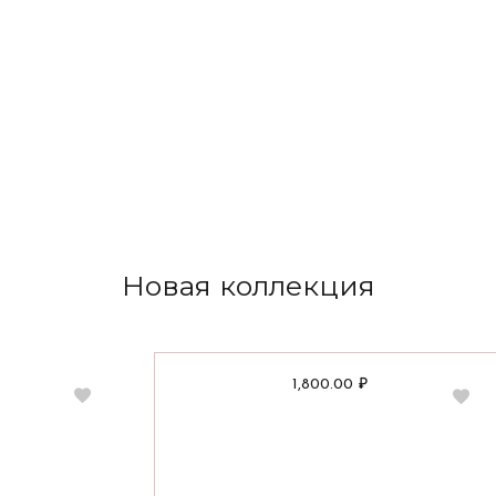
Н
о
в
а
я
к
о
л
л
е
к
ц
и
я
1,800.00
₽