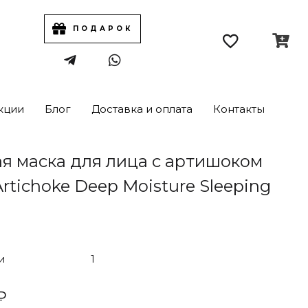
ПОДАРОК
кции
Блог
Доставка и оплата
Контакты
я маска для лица с артишоком
Artichoke Deep Moisture Sleeping
и
1
₽