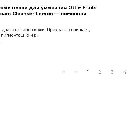
вые пенки для умывания Ottie Fruits
Foam Cleanser Lemon — лимонная
для всех типов кожи. Прекрасно очищает,
 пигментацию и р...
₽
1
2
3
4