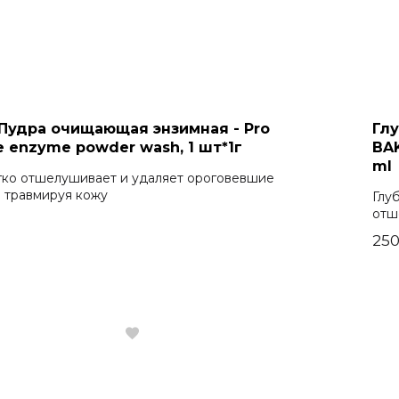
r Пудра очищающая энзимная - Pro
Гл
e enzyme powder wash, 1 шт*1г
BA
ml
гко отшелушивает и удаляет ороговевшие
е травмируя кожу
Глу
отш
250