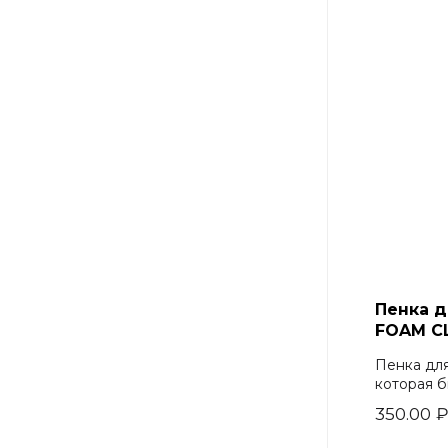
Baroness
(0)
3W Clinic
(0)
Eyenlip
(0)
Wellderma
(2)
Ekel
(0)
Huxley
(0)
Petitfee
(0)
Holika
(0)
Mizon
(0)
Secret skin
(0)
Nextbeau
(0)
Elizavecca
(0)
Jigott
(12)
Missha
(0)
Пенка 
FOAM C
Пенка для
которая б
350.00