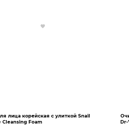
ля лица корейская с улиткой Snail
Оч
e Cleansing Foam
Dr-