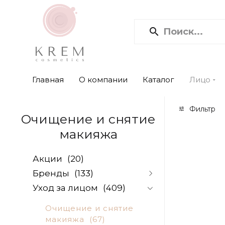
Главная
О компании
Каталог
Лицо
Фильтр
Очищение и снятие
макияжа
Акции
(20)
Бренды
(133)
Уход за лицом
(409)
Alpika
(0)
Aromatica
(0)
Очищение и снятие
Beauugreen
(0)
макияжа
(67)