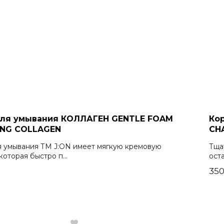
для умывания КОЛЛАГЕН GENTLE FOAM
Ко
ING COLLAGEN
CH
я умывания ТМ J:ON имеет мягкую кремовую
Тща
которая быстро п...
оста
₽
350