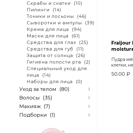
Holy Land
(29)
Скрабы и скатки
(10)
Dr.Cosmo
(8)
Пилинги
(14)
Dabo
(0)
Тоники и лосьоны
(46)
DR.F5
(0)
Сыворотки и ампулы
(39)
Dr.Althea
(0)
Крема для лица
(94)
Esthetic house
(7)
Маски для лица
(61)
Element
(0)
Средства для глаз
(25)
Fraijou
Evas
(1)
Средства для губ
(11)
moistur
J-on
(8)
Защита от солнца
(26)
Пудра мя
Janssen cosmetics
(36)
Гигиена полости рта
(2)
клетки, н
Christina
(0)
Специальный уход для
Fraijour
(6)
50.00
₽
лица
(14)
Masil
(0)
Наборы для лица
(0)
Ottie
(0)
Уход за телом
(80)
Medi-peel
(0)
Волосы
(35)
Tinchew
(0)
Очищение
(5)
Trimay
(0)
Макияж
(7)
Скрабы для тела
(5)
Шампуни
(32)
Shik
(15)
Уход за руками
(48)
Подборки
(1)
Кондиционеры и
Базы и основы под
Frudia
(1)
Уход за ногами
(3)
бальзамы
(2)
макияж
(0)
Shelk
(0)
По проблеме
(0)
Питание и
Пилинги и
Тональные средства
(1)
Farmstay
(0)