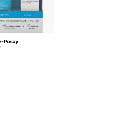
e-Posay
₽