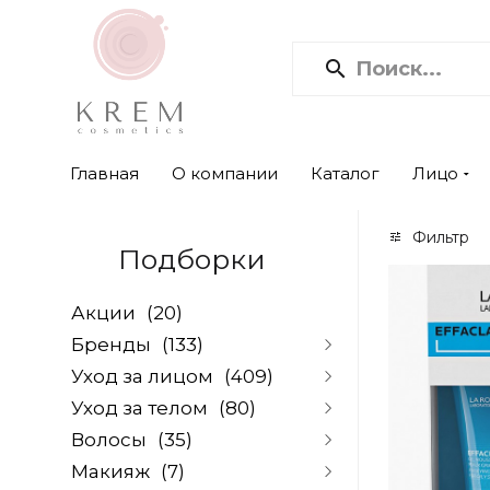
Главная
О компании
Каталог
Лицо
Фильтр
Подборки
Акции
(20)
Бренды
(133)
Уход за лицом
(409)
Alpika
(0)
Уход за телом
(80)
Aromatica
(0)
Очищение и снятие
Beauugreen
(0)
Волосы
(35)
макияжа
(67)
Очищение
(5)
Holy Land
(29)
Скрабы и скатки
(10)
Макияж
(7)
Скрабы для тела
(5)
Шампуни
(32)
Dr.Cosmo
(8)