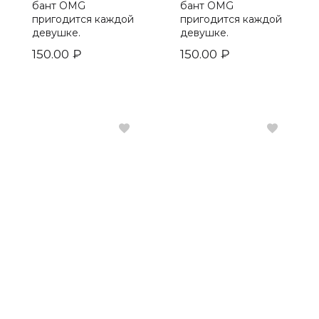
бант OMG
бант OMG
Care:Nel
(0)
пригодится каждой
пригодится каждой
I"m sorry for my skin
(0)
девушке.
девушке.
Koelf
(0)
150.00
₽
Med:b
(0)
150.00
₽
Baroness
(0)
3W Clinic
(0)
Eyenlip
(0)
Wellderma
(2)
Ekel
(0)
Huxley
(0)
Petitfee
(0)
Holika
(0)
Mizon
(0)
Secret skin
(0)
Nextbeau
(0)
Elizavecca
(0)
Jigott
(12)
Missha
(0)