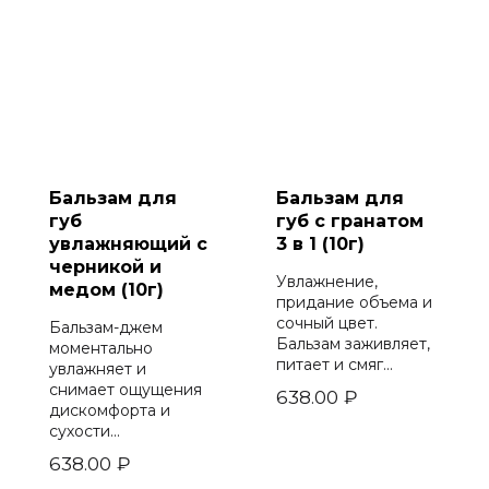
Бальзам для
Бальзам для
губ
губ с гранатом
увлажняющий с
3 в 1 (10г)
черникой и
Увлажнение,
медом (10г)
придание объема и
сочный цвет.
Бальзам-джем
Бальзам заживляет,
моментально
питает и смяг...
увлажняет и
снимает ощущения
638.00
₽
дискомфорта и
сухости...
638.00
₽