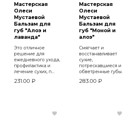
I"m sorry for my skin
(0)
Мастерская
Мастерская
Koelf
(0)
Олеси
Олеси
Med:b
(0)
Мустаевой
Мустаевой
Baroness
(0)
Бальзам для
Бальзам для
3W Clinic
(0)
губ "Алоэ и
губ "Моной и
Eyenlip
(0)
лаванда"
алоэ"
Wellderma
(2)
Это отличное
Смягчает и
Ekel
(0)
решение для
восстанавливает
Huxley
(0)
ежедневного ухода,
сухие,
Petitfee
(0)
профилактика и
потрескавшиеся и
Holika
(0)
лечение сухих, п...
обветренные губы.
Mizon
(0)
231.00
₽
283.00
₽
Secret skin
(0)
Nextbeau
(0)
Elizavecca
(0)
Jigott
(12)
Missha
(0)