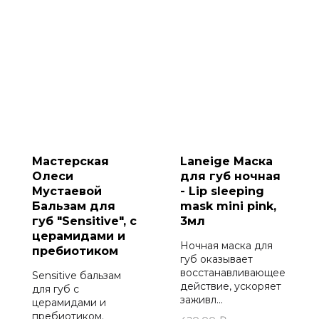
Мастерская
Laneige Маска
Олеси
для губ ночная
Мустаевой
- Lip sleeping
Бальзам для
mask mini pink,
губ "Sensitive", с
3мл
церамидами и
Ночная маска для
пребиотиком
губ оказывает
восстанавливающее
Sensitive бальзам
действие, ускоряет
для губ с
заживл...
церамидами и
пребиотиком.