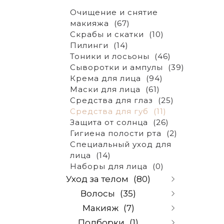
Aromatica
(0)
Очищение и снятие
Beauugreen
(0)
макияжа
(67)
Holy Land
(29)
Скрабы и скатки
(10)
Dr.Cosmo
(8)
Пилинги
(14)
Dabo
(0)
Тоники и лосьоны
(46)
DR.F5
(0)
Сыворотки и ампулы
(39)
Dr.Althea
(0)
Крема для лица
(94)
Esthetic house
(7)
Маски для лица
(61)
Element
(0)
Средства для глаз
(25)
Evas
(1)
Средства для губ
(11)
J-on
(8)
Защита от солнца
(26)
Janssen cosmetics
(36)
Гигиена полости рта
(2)
Christina
(0)
Специальный уход для
Fraijour
(6)
лица
(14)
Masil
(0)
Наборы для лица
(0)
Ottie
(0)
Уход за телом
(80)
Medi-peel
(0)
Волосы
(35)
Tinchew
(0)
Очищение
(5)
Trimay
(0)
Макияж
(7)
Скрабы для тела
(5)
Шампуни
(32)
Shik
(15)
Уход за руками
(48)
Подборки
(1)