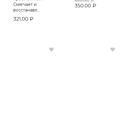
420.00
₽
Смягчает и
350.00
₽
восстанавл...
321.00
₽