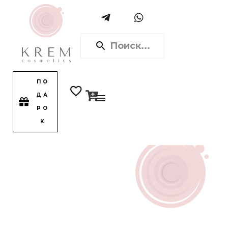
ПО
ДА
РО
К