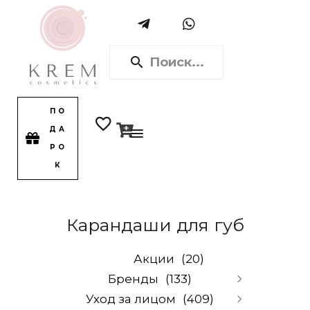
ПО
ДА
РО
К
Карандаши для губ
Акции
(20)
Бренды
(133)
Уход за лицом
(409)
Alpika
(0)