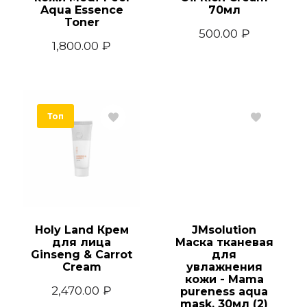
Aqua Essence
70мл
Toner
500.00
₽
1,800.00
₽
Я даю согласие на обработку своих
персональных данных
Топ
Holy Land Крем
JMsolution
для лица
Маска тканевая
Ginseng & Carrot
для
Cream
увлажнения
кожи - Mama
2,470.00
₽
pureness aqua
mask, 30мл (2)