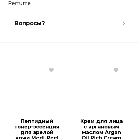
Perfume.
Вопросы?
Получить бесплатную
консультацию
Имя *
Номер *
Пептидный
Крем для лица
тонер-эссенция
с аргановым
Ваш вопрос *
для зрелой
маслом Argan
кожи Medi-Peel
Oil Rich Cream