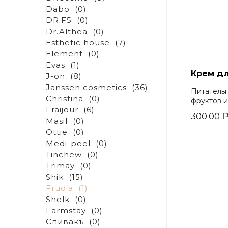
Dabo
(0)
DR.F5
(0)
Dr.Althea
(0)
Esthetic house
(7)
Element
(0)
Evas
(1)
Крем дл
J-on
(8)
Janssen cosmetics
(36)
Питатель
Christina
(0)
фруктов и
Fraijour
(6)
300.00
Masil
(0)
Ottie
(0)
Medi-peel
(0)
Tinchew
(0)
Trimay
(0)
Shik
(15)
Frudia
(1)
Shelk
(0)
Farmstay
(0)
Спивакъ
(0)