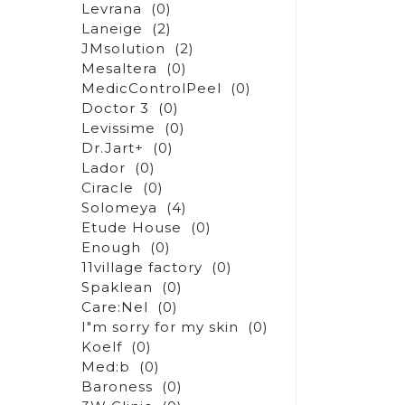
Levrana
(0)
Laneige
(2)
JMsolution
(2)
Mesaltera
(0)
MedicControlPeel
(0)
Doctor 3
(0)
Levissime
(0)
Dr.Jart+
(0)
Lador
(0)
Ciracle
(0)
Solomeya
(4)
Etude House
(0)
Enough
(0)
11village factory
(0)
Spaklean
(0)
Care:Nel
(0)
I"m sorry for my skin
(0)
Koelf
(0)
Med:b
(0)
Baroness
(0)