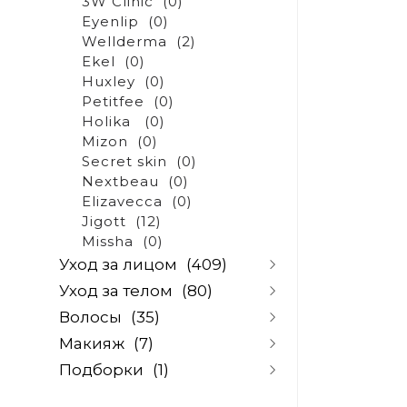
3W Clinic
(0)
Eyenlip
(0)
Wellderma
(2)
Ekel
(0)
Huxley
(0)
Petitfee
(0)
Holika
(0)
Mizon
(0)
Secret skin
(0)
Nextbeau
(0)
Elizavecca
(0)
Jigott
(12)
Missha
(0)
Уход за лицом
(409)
Уход за телом
(80)
Очищение и снятие
Волосы
(35)
макияжа
(67)
Очищение
(5)
Скрабы и скатки
(10)
Макияж
(7)
Скрабы для тела
(5)
Шампуни
(32)
Пилинги
(14)
Уход за руками
(48)
Подборки
(1)
Кондиционеры и
Базы и основы под
Тоники и лосьоны
(46)
Уход за ногами
(3)
бальзамы
(2)
макияж
(0)
Сыворотки и ампулы
(39)
По проблеме
(0)