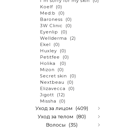
I"m sorry for my skin
(0)
Koelf
(0)
Med:b
(0)
Baroness
(0)
3W Clinic
(0)
Eyenlip
(0)
Wellderma
(2)
Ekel
(0)
Huxley
(0)
Petitfee
(0)
Holika
(0)
Mizon
(0)
Secret skin
(0)
Nextbeau
(0)
Elizavecca
(0)
Jigott
(12)
Missha
(0)
Уход за лицом
(409)
Уход за телом
(80)
Очищение и снятие
Волосы
(35)
макияжа
(67)