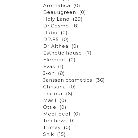
Aromatica
(0)
Beauugreen
(0)
Holy Land
(29)
Dr.Cosmo
(8)
Dabo
(0)
DR.F5
(0)
Dr.Althea
(0)
Esthetic house
(7)
Element
(0)
Evas
(1)
J-on
(8)
Janssen cosmetics
(36)
Christina
(0)
Fraijour
(6)
Masil
(0)
Ottie
(0)
Medi-peel
(0)
Tinchew
(0)
Trimay
(0)
Shik
(15)