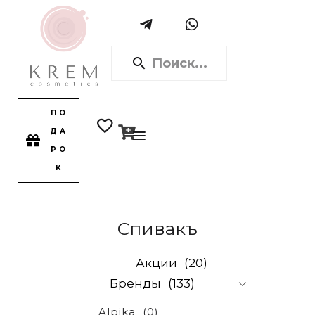
ПО
ДА
РО
К
Спивакъ
Акции
(20)
Бренды
(133)
Alpika
(0)