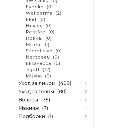
3W Clinic
(0)
Eyenlip
(0)
Wellderma
(2)
Ekel
(0)
Huxley
(0)
Petitfee
(0)
Holika
(0)
Mizon
(0)
Secret skin
(0)
Nextbeau
(0)
Elizavecca
(0)
Jigott
(12)
Missha
(0)
Уход за лицом
(409)
Уход за телом
(80)
Очищение и снятие
Волосы
(35)
макияжа
(67)
Очищение
(5)
Скрабы и скатки
(10)
Макияж
(7)
Скрабы для тела
(5)
Шампуни
(32)
Пилинги
(14)
Уход за руками
(48)
Подборки
(1)
Кондиционеры и
Базы и основы под
Тоники и лосьоны
(46)
Уход за ногами
(3)
бальзамы
(2)
макияж
(0)
Сыворотки и ампулы
(39)
По проблеме
(0)