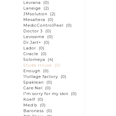
Levrana
(0)
Laneige
(2)
JMsolution
(2)
Mesaltera
(0)
MedicControlPeel
(0)
Doctor 3
(0)
Levissime
(0)
Dr.Jart+
(0)
Lador
(0)
Ciracle
(0)
Solomeya
(4)
Etude House
(0)
Enough
(0)
11village factory
(0)
Spaklean
(0)
Care:Nel
(0)
I"m sorry for my skin
(0)
Koelf
(0)
Med:b
(0)
Baroness
(0)