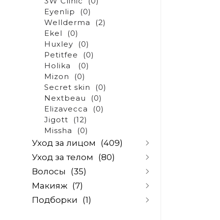
3W Clinic
(0)
Eyenlip
(0)
Wellderma
(2)
Ekel
(0)
Huxley
(0)
Petitfee
(0)
Holika
(0)
Mizon
(0)
Secret skin
(0)
Nextbeau
(0)
Elizavecca
(0)
Jigott
(12)
Missha
(0)
Уход за лицом
(409)
Уход за телом
(80)
Очищение и снятие
Волосы
(35)
макияжа
(67)
Очищение
(5)
Скрабы и скатки
(10)
Макияж
(7)
Скрабы для тела
(5)
Шампуни
(32)
Пилинги
(14)
Уход за руками
(48)
Подборки
(1)
Кондиционеры и
Базы и основы под
Тоники и лосьоны
(46)
Уход за ногами
(3)
бальзамы
(2)
макияж
(0)
Сыворотки и ампулы
(39)
По проблеме
(0)