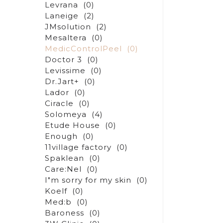
Levrana
(0)
Laneige
(2)
JMsolution
(2)
Mesaltera
(0)
MedicControlPeel
(0)
Doctor 3
(0)
Levissime
(0)
Dr.Jart+
(0)
Lador
(0)
Ciracle
(0)
Solomeya
(4)
Etude House
(0)
Enough
(0)
11village factory
(0)
Spaklean
(0)
Care:Nel
(0)
I"m sorry for my skin
(0)
Koelf
(0)
Med:b
(0)
Baroness
(0)