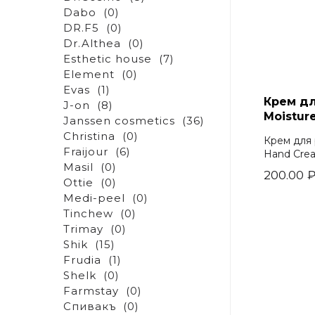
Dabo
(0)
DR.F5
(0)
Dr.Althea
(0)
Esthetic house
(7)
Element
(0)
Evas
(1)
Крем дл
J-on
(8)
Moistur
Janssen cosmetics
(36)
Christina
(0)
Крем для 
Fraijour
(6)
Hand Crea
Masil
(0)
200.00
Ottie
(0)
Medi-peel
(0)
Tinchew
(0)
Trimay
(0)
Shik
(15)
Frudia
(1)
Shelk
(0)
Farmstay
(0)
Спивакъ
(0)