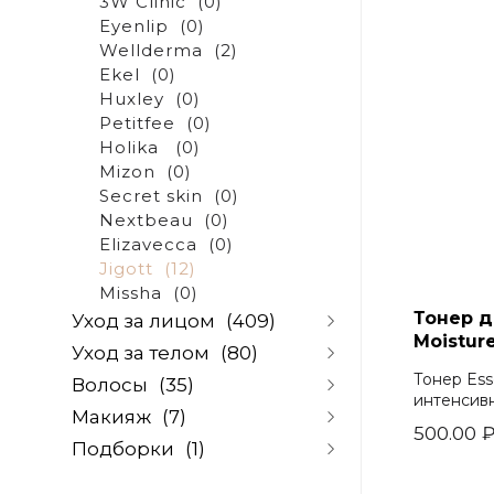
3W Clinic
(0)
Eyenlip
(0)
Wellderma
(2)
Ekel
(0)
Huxley
(0)
Petitfee
(0)
Holika
(0)
Mizon
(0)
Secret skin
(0)
Nextbeau
(0)
Elizavecca
(0)
Jigott
(12)
Missha
(0)
Тонер д
Уход за лицом
(409)
Moistur
Уход за телом
(80)
Очищение и снятие
Тонер Ess
Волосы
(35)
макияжа
(67)
Очищение
(5)
интенсивн
Скрабы и скатки
(10)
Макияж
(7)
Скрабы для тела
(5)
Шампуни
(32)
500.00
Пилинги
(14)
Уход за руками
(48)
Подборки
(1)
Кондиционеры и
Базы и основы под
Тоники и лосьоны
(46)
Уход за ногами
(3)
бальзамы
(2)
макияж
(0)
Сыворотки и ампулы
(39)
По проблеме
(0)