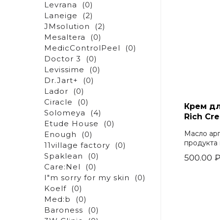
Levrana
(0)
Laneige
(2)
JMsolution
(2)
Mesaltera
(0)
MedicControlPeel
(0)
Doctor 3
(0)
Levissime
(0)
Dr.Jart+
(0)
Lador
(0)
Ciracle
(0)
Крем дл
Solomeya
(4)
Rich Cr
Etude House
(0)
Масло ар
Enough
(0)
продукта 
11village factory
(0)
Spaklean
(0)
500.00
Care:Nel
(0)
I"m sorry for my skin
(0)
Koelf
(0)
Med:b
(0)
Baroness
(0)