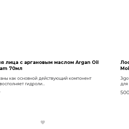
я лица с аргановым маслом Argan Oil
Ло
eam 70мл
Moi
ганы как основной действующий компонент
Jig
восполняет гидроли...
для 
₽
500