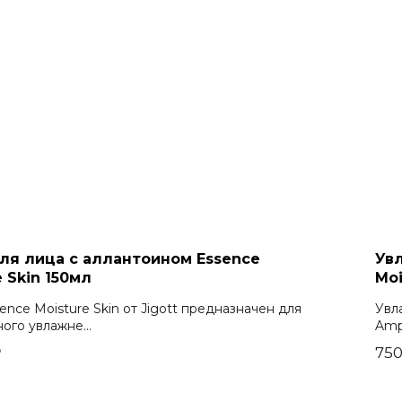
ля лица с аллантоином Essence
Увл
e Skin 150мл
Mo
ence Moisture Skin от Jigott предназначен для
Увл
ого увлажне...
Amp
₽
750