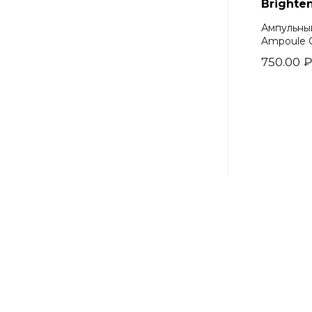
Brighte
Ампульный
Ampoule 
750.00