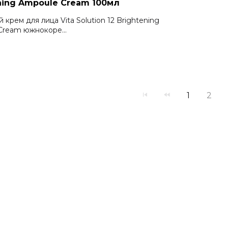
ning Ampoule Cream 100мл
 крем для лица Vita Solution 12 Brightening
Cream южнокоре...
₽
1
2