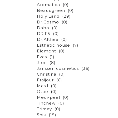
Aromatica
(0)
Beauugreen
(0)
Holy Land
(29)
Dr.Cosmo
(8)
Dabo
(0)
DR.F5
(0)
Dr.Althea
(0)
Esthetic house
(7)
Element
(0)
Evas
(1)
J-on
(8)
Janssen cosmetics
(36)
Christina
(0)
Fraijour
(6)
Masil
(0)
Ottie
(0)
Medi-peel
(0)
Tinchew
(0)
Trimay
(0)
Shik
(15)