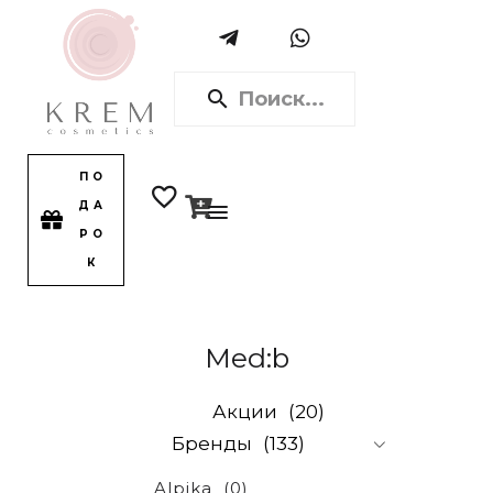
ПО
ДА
РО
К
Med:b
Акции
(20)
Бренды
(133)
Alpika
(0)