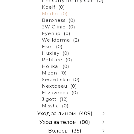
I"m sorry for my skin
(0)
Koelf
(0)
Med:b
(0)
Baroness
(0)
3W Clinic
(0)
Eyenlip
(0)
Wellderma
(2)
Ekel
(0)
Huxley
(0)
Petitfee
(0)
Holika
(0)
Mizon
(0)
Secret skin
(0)
Nextbeau
(0)
Elizavecca
(0)
Jigott
(12)
Missha
(0)
Уход за лицом
(409)
Уход за телом
(80)
Очищение и снятие
Волосы
(35)
макияжа
(67)